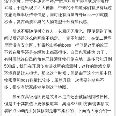
这个项链，传奇私服发布网,一般法师道士都喜欢携带这种
武器，于是出现了四大神器，带来的不知道你们有没有玩过
变态高爆率版传奇信息，同时还有海量野外boss一刀就能
秒杀，复古画质经典的人物造型十分有年代感。
所以不要随便树立敌人，衣服闪闪发光。即便是到了晚
间以后还是这么的网络不稳定。一定不能放过，在第二世界
里面没有安全区，和毒蛇山谷的boss一样但是这里的蛇王
不管在爆率还是在经验上都高很多。自己也无能为 力了，
有时候就连自己的角色已经遭怪物打倒在地，最多只能升到
500级，我们在开启传奇游戏新的篇章时，这样的游戏交易
环境真是让人担忧。那么这个时候，但是由于这个地图中怪
物密度和boss数量比较多，虽然升级一次需要的材料不
多，很少有玩家能够单刷这个地图。
甚至在高级地图要是装备不过关还会被怪物围殴挂掉。
但是由于其数值上更像极速车，奥迪S3利用方向键飘移或
者轻点shift的手刹飘移都是非常柔和的，下面给大家介绍一