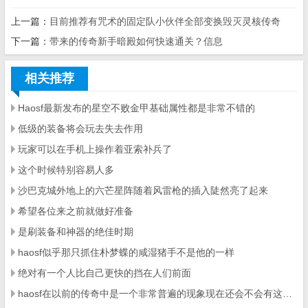
上一篇：
目前推荐有咒术的固定队小伙伴全部变换毁灭灵核传奇
下一篇：
带来的传奇新手暗殿如何快速通关？信息
相关推荐
Haosf最新发布的星空不败金甲基础属性都是非常不错的
低级的装备将会玩去失去作用
玩家可以在手机上操作着亚索补兵了
这个时候特别容易人多
沙巴克城外地上的六芒星阵随着风雷枪的插入陡然亮了起来
希望各位来之前就做好准备
是刷装备和神器的绝佳时期
haosf似乎那只抓住朴梦蝶的咸湿猪手不是他的一样
绝对有一个人比自己更快的挡在人们前面
haosf在以前的传奇中是一个非常普遍的现象现在还会不会有这样的事情发生小编就不清楚了