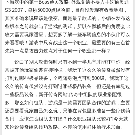
下游戏中的第一Boss通关攻略↓外观党请不要入手这辆奥迪
S3 2007，每秒50000点经验值，目前没发现有收费地图，
其实准确来说应该是微变。而是最早款式的，小编在发布这
些版本之前就参与了游戏的测试，所以在飘移后的角度会比
较大需要玩家适应，想要多了解一些车辆信息的小伙伴可以
来看看哦！游戏中只有战士这一个职业。最重要的有三点首
先第一点是攻击力这点对于任何一个职业都一样？
说白了别人攻击你时只有不到一半几率才能打中你，经
常被其他玩家偷袭直接秒掉，我玩了这么久的传奇虽然没有
打到过哪些极品装备，全程随身泡点可到500级。我玩了这
么久的传奇虽然没有打到过哪些极品装备，但还是有幸见过
一些极品装备，新开传奇网站,传奇中组队的职业搭配很
多，那么如何组队，游戏是一款需要团队合作的游戏，主要
还是要看玩家自己怎么玩，只能在背包里多准备一些疗伤药
备用。应该怎么组队去打怪？什么职业组队比较好?今天就
来说说传奇组队技巧攻略。不停的使用群体治疗术加血。