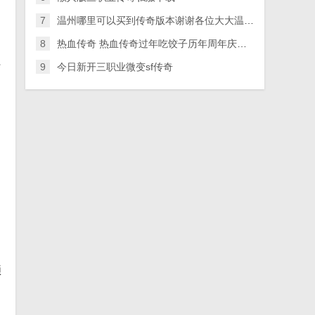
7
温州哪里可以买到传奇版本谢谢各位大大温州的传奇私服了 一个传奇版本。。。
8
热血传奇 热血传奇过年吃饺子历年周年庆都做了什么啊？
行
9
今日新开三职业微变sf传奇
锁