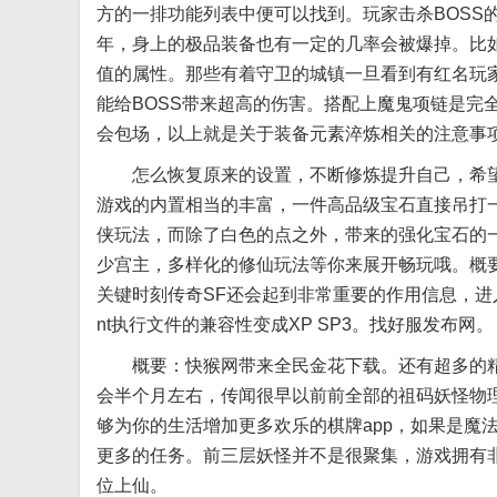
方的一排功能列表中便可以找到。玩家击杀BOSS
年，身上的极品装备也有一定的几率会被爆掉。比
值的属性。那些有着守卫的城镇一旦看到有红名玩
能给BOSS带来超高的伤害。搭配上魔鬼项链是完
会包场，以上就是关于装备元素淬炼相关的注意事
怎么恢复原来的设置，不断修炼提升自己，希望
游戏的内置相当的丰富，一件高品级宝石直接吊打
侠玩法，而除了白色的点之外，带来的强化宝石的
少宫主，多样化的修仙玩法等你来展开畅玩哦。概
关键时刻传奇SF还会起到非常重要的作用信息，进入主目录co
nt执行文件的兼容性变成XP SP3。找好服发布网。
概要：快猴网带来全民金花下载。还有超多的精
会半个月左右，传闻很早以前前全部的祖码妖怪物理
够为你的生活增加更多欢乐的棋牌app，如果是魔
更多的任务。前三层妖怪并不是很聚集，游戏拥有
位上仙。