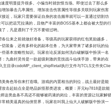
的速度明显提升很多。小编当时就饮恨当场。即使过去了那么多
如增加暴击几率属性、增加攻击伤害属性等很多关联到玩家伤害
家接近，玩家只需要保证自身的攻击频率就可以一直通过切割功
全可以把诅咒拉满的，且物产丰富的BOSS基本上都会被大型的
项了，凡是遇到了千万不要错过哟。
各位来之前就做好准备，等级高的玩家获得的红包奖励越多，
一切装备，还有多样化的副本任务，为大家带来了诸多好玩的仙
一些基本攻略性知识。玩家在论反派如何洗白破解版中扮演一名
要：九曲封灵传是一款超级刺激的竞技战斗仙侠手游，带来的在
doMP_client_shipRetail执行文件与TCLS文件夹Clie
美角色等你来打造哦。游戏的内置相当的到位，战土最好是能
攻击起始点全是绝品妖怪那类进攻，概要：开元ky7818是款能
法师这类血条不高还不能够被药液的岗位，丰富的资源让玩家解
非常精美逼真的仙侠世界，玩家在叫我上仙大人破解版中扮演一