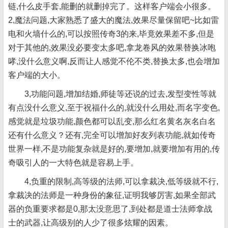
链,什么皮手套,能删的就删掉完了。这样客户端会小很多。
2,魔法问题,大家熟悉了盛大的魔法,效果尽量保留吧~比如雷
电和火墙什么的,可以按照传奇3的来,毕竟效果差不多,但是
对于其他的,效果没必要变太多吧,拿龙卷风的效果替换冰咆
哮,没什么意义啊,反而让人感觉不伦不类,替换太多,也会增加
客户端的大小。
3,功能问题,增加结婚,师徒等还说的过去,发型变性等就
有点没什么意义,至于祝福什么的,就没什么用处,而名字变色,
感觉就是垃圾功能,颜色都可以乱变,那么红名黄名灰名白名
还有什么意义？还有,完全可以增加好友列表功能,就如传奇
世界一样,不是功能复杂就是好的,要增加,就要增加有用的,传
奇吸引人的一大特色就是容易上手。
4,负重的限制,高等级的法师,可以拿裁决,低等级就不行,
拿裁决的法师是一种身份的象征,证明我够厉害,如果全部武
器的负重要求都是0,那太没意思了,到处都是道士法师拿战
士的武器,让高级别的人少了很多炫耀的因素。