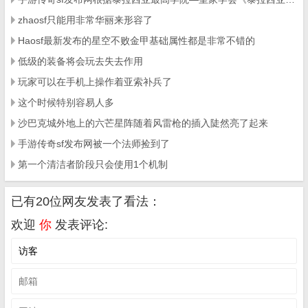
zhaosf只能用非常华丽来形容了
Haosf最新发布的星空不败金甲基础属性都是非常不错的
低级的装备将会玩去失去作用
玩家可以在手机上操作着亚索补兵了
这个时候特别容易人多
沙巴克城外地上的六芒星阵随着风雷枪的插入陡然亮了起来
手游传奇sf发布网被一个法师捡到了
第一个清洁者阶段只会使用1个机制
已有20位网友发表了看法：
欢迎
你
发表评论: