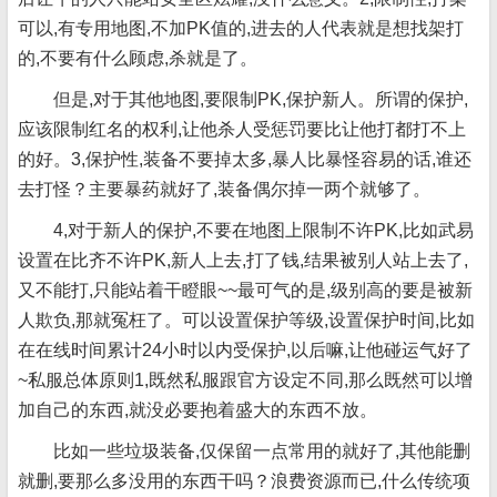
可以,有专用地图,不加PK值的,进去的人代表就是想找架打
的,不要有什么顾虑,杀就是了。
但是,对于其他地图,要限制PK,保护新人。所谓的保护,
应该限制红名的权利,让他杀人受惩罚要比让他打都打不上
的好。3,保护性,装备不要掉太多,暴人比暴怪容易的话,谁还
去打怪？主要暴药就好了,装备偶尔掉一两个就够了。
4,对于新人的保护,不要在地图上限制不许PK,比如武易
设置在比齐不许PK,新人上去,打了钱,结果被别人站上去了,
又不能打,只能站着干瞪眼~~最可气的是,级别高的要是被新
人欺负,那就冤枉了。可以设置保护等级,设置保护时间,比如
在在线时间累计24小时以内受保护,以后嘛,让他碰运气好了
~私服总体原则1,既然私服跟官方设定不同,那么既然可以增
加自己的东西,就没必要抱着盛大的东西不放。
比如一些垃圾装备,仅保留一点常用的就好了,其他能删
就删,要那么多没用的东西干吗？浪费资源而已,什么传统项