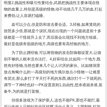
明显2,挑战性和吸引性要结合,武易把挑战性主要体现在怪
物的血量上,特别是高级的怪物,动不动就几千几万的血,打起
来费劲,让人容易打瞌睡。
血可以少点,但是防和攻击要合适。3,经验,如果笼统的
按照多少倍,那就是个误区,现在出现的一个问题就是前十多
级都是一个怪就升上去了,而后面会出现找不到地方练级。
最好是低级有低级的地方,高级也要有高经验的地方。
为了防止蹭经验,可以将怪物的攻击防御都设置大,让级
别不够的人根本没办法打。4,好坏结合,比如同一个地方,既
然有好怪物,当然也要来几个让人讨厌的家伙。比如猪洞里
放点角蝇什么的~~高级别的地方偶尔放点小怪物~~让难度
有层次,那么多打了半天打不死的东西,偶尔打个一下就死的,
调节一下神经也好~~PK设置原则1,自由性,想杀谁就杀谁,装
备牛,为的就是打架狠。
但很多游戏为了保护新人,这也不能PK,那也不能打,最
后让牛的人只能站安全区炫耀,没什么意义。2,限制性,打架