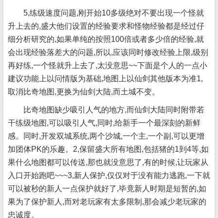
5,练级速度问题,刚开始10多级绝对不要出现一个怪就
升上去的,盛大他们设置的经验要求和怪物经验都是经过仔
细分析研究的,如果单纯的按照100倍或者多少倍的经验,就
会出现经验落差大的问题,所以,应该同时修改经验上限,级别
再好练,一个怪就升上去了,太没意思~~下面是个人的一点小
建议功能上以问情版为基础,地图上以仙剑其他版本为准1,
取消比奇地图,更换为仙剑大陆,而土城不变。
比奇地图缺少吸引人气的地方,而仙剑大陆同时附带若
干练级地图,可以吸引人气,同时,给新手一个最深刻的新鲜
感。同时,开发双城系统,两个沙城,一个主,一个副,可以更增
加团体PK的乐趣。2,保留盛大所有地图,包括猪的1到4等,如
果什么地图都可以传送,那也就没意思了,有的时候,让玩家从
入口开始跑吧~~~3,新人保护,仅仅对于没有能力逃跑,一下就
可以被秒的新人一点保护就好了,毕竟新人时期是短暂的,如
果为了保护新人,而对老玩家有太多限制,那会减少老玩家的
忠诚度。