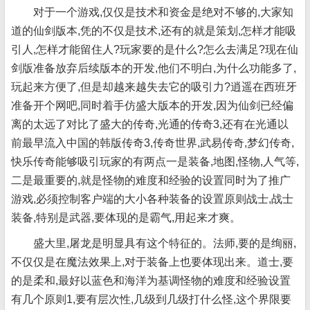
对于一个游戏,仅仅是技术和资金是绝对不够的,大家知
道的仙剑版本,凭的不仅是技术,还有的就是策划,怎样才能吸
引人,怎样才能留住人?玩家要的是什么?怎么去满足?现在仙
剑版准备放弃后续版本的开发,他们不明白,为什么功能多了,
玩起来方便了,但是却越来越失去它的吸引力?逍遥在西班牙
准备开个网吧,同时着手仿盛大版本的开发,因为仙剑已经偏
离的太远了对比了盛大的传奇,光通的传奇3,还有在光通以
前最早流入中国的韩版传奇3,传奇世界,武易传奇,梦幻传奇,
快乐传奇能够吸引玩家的有两点一是装备,地图,怪物,人气等,
二是最重要的,就是怪物的难度和经验的设置同时为了推广
游戏,必须控制客户端的大小各种装备的设置原则战士,战士
装备,特别是武器,要体现的是霸气,用起来才爽。
盛大里,屠龙是明显具有这个特征的。法师,要的是绚丽,
不仅仅是在魔法效果上,对于装备上也要体现出来。道士,要
的是柔和,最好以蓝色和海洋为基调怪物的难度和经验设置
有几个原则1,要有层次性,几级到几级打什么怪,这个界限要