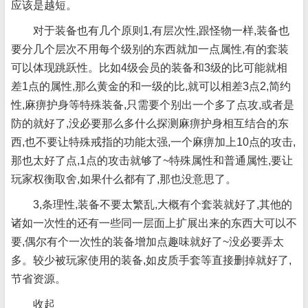
应该是越短。
对于装备也有几个原则1,有层次性,跟怪物一样,装备也
要分几个层次不用每个级别的东西就加一点属性,有的套装
可以体现跳跃性。比如4级会员的装备和3级的比可能就相
差1点的属性,那么黄金的和一级的比,就可以相差3点2,简约
性,麻痹护身等特殊装备,只需要个别出一个多了点攻,或者是
防的就好了,没必要那么多什么探测麻痹护身相互结合的东
西,也不要让特殊戒指的功能太强,一个麻痹加上10点的攻击,
那也太好了点,1点的攻击就够了~特殊属性和普通属性,要让
玩家权衡取舍,如果什么都有了,那也没意思了。
3,条理性,装备不要太繁乱,大概有个套装就好了,其他的
诸如一次性的还有一些同一层面上扩展出来的东西大可以不
要,偶尔有个一次性的装备增加点趣味就好了~没必要弄太
多。较少被玩家使用的装备,如皮质手套等直接删掉就好了,
节省资源。
收起