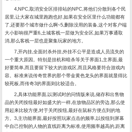
4,NPC,取消安全区排排站的NPC,将他们分散到各个民
居里,让大家在城里跑跑也好,如果在安全区里什么功能都有
了,还要那个城市做什么啊~5,删除没用的装备,这个对客户端
大小影响很严重6,土城客栈一层做为安全区,如果万事通取
消,那么客栈一层也是聚集玩家的地方。
7,开内挂,全面封杀外挂,外挂不公平是造成人员流失的
一个重大原因。特别是挂机和暗杀等关于界面1,主界面,最
好要简单,而且要留下较大的游戏区,而且风格要符合游戏内
容。标准来说传奇世界的那个带金黄色龙头的界面就显得比
较死板,而传奇3的界面则比较适合。
2,具体功能界面,以测试时的问情版来说,储存和出售物
品的关闭按纽最好如盛大的一样,在放物品区的旁边,那么使
用起来比较方便,对于关闭按纽,最好在鼠标方便点到的地
方。3,主功能界面,最好按照玩家点击的频率,以按纽到屏幕
中自己控制的人物的直线距离为标准,使用频率越高的,距离