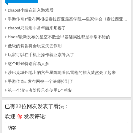
zhaosf小编在进入游戏后
手游传奇sf发布网根据泰拉西亚最高学院—皇家学会《泰拉西亚职业起源史》中描述：自然女神梅丽娜经常会以多种化身游走在林间
zhaosf只能用非常华丽来形容了
Haosf最新发布的星空不败金甲基础属性都是非常不错的
低级的装备将会玩去失去作用
玩家可以在手机上操作着亚索补兵了
这个时候特别容易人多
沙巴克城外地上的六芒星阵随着风雷枪的插入陡然亮了起来
手游传奇sf发布网被一个法师捡到了
第一个清洁者阶段只会使用1个机制
已有22位网友发表了看法：
欢迎
你
发表评论: