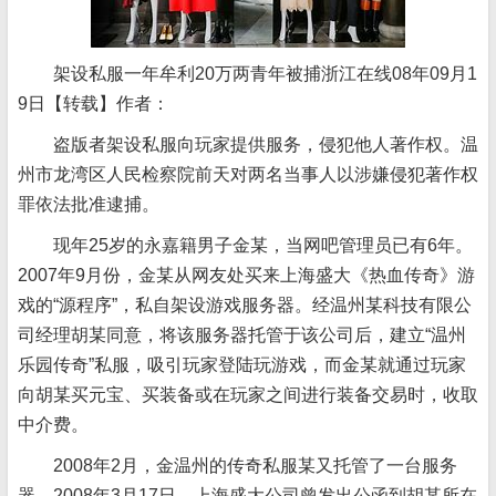
架设私服一年牟利20万两青年被捕浙江在线08年09月1
9日【转载】作者：
盗版者架设私服向玩家提供服务，侵犯他人著作权。温
州市龙湾区人民检察院前天对两名当事人以涉嫌侵犯著作权
罪依法批准逮捕。
现年25岁的永嘉籍男子金某，当网吧管理员已有6年。
2007年9月份，金某从网友处买来上海盛大《热血传奇》游
戏的“源程序”，私自架设游戏服务器。经温州某科技有限公
司经理胡某同意，将该服务器托管于该公司后，建立“温州
乐园传奇”私服，吸引玩家登陆玩游戏，而金某就通过玩家
向胡某买元宝、买装备或在玩家之间进行装备交易时，收取
中介费。
2008年2月，金温州的传奇私服某又托管了一台服务
器。2008年3月17日，上海盛大公司曾发出公函到胡某所在