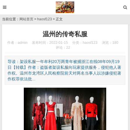
当前位置：
网站首页
>
haosf123
> 正文
温州的传奇私服
作者：admin
发布时间：2022-01-15
分类：
haosf123
浏览：180
评论：22
导读：架设私服一年牟利20万两青年被捕浙江在线08年09月19
日【转载】作者：盗版者架设私服向玩家提供服务，侵犯他人著
作权。温州市龙湾区人民检察院前天对两名当事人以涉嫌侵犯著
作权罪依法批...