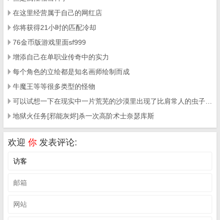
在这里经营属于自己的网红店
你将获得21小时的匹配冷却
76金币版游戏里面sf999
增添自己在单职业传奇中的实力
每个角色的立绘都是知名画师绘制而成
牛魔王等等很多类型的怪物
可以试想一下在现实中一片荒芜的沙漠里出现了比肩常人的虫子和野猪是什么场面
地狱火任务[邪能灰烬]杀一次高阶术士奈瑟库斯
欢迎
你
发表评论: