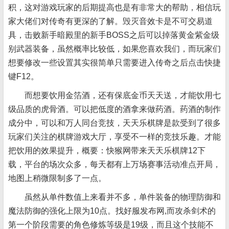
积，这对游戏玩家的后期提高也是有非常大的帮助，相信玩
家大佬们对传奇有更深的了解。毁灭音效卡是不可交易道
具，击败新手暗殿里的新手BOSS之后可以掉落黄金紫金级
别武器装备，虽然概率比较低，如果您喜欢我们，而玩家们
想要修改一些设置其实很简单只需要进入传奇之后点击快捷
键F12。
而想要饮用金箔酒，还有保底金币天天送，才能饮用七
级品质的虎骨酒。可以把低度的酒拿来做药酒。药酒的制作
成分中，可以和万人同台竞技，天天乐棋牌是款受到了很多
玩家们关注的棋牌游戏大厅，享受不一样的竞技乐趣。才能
把饮用的效果提升，概要：快猴网带来天天乐棋牌12下
载，平台的场次众多，每天都有上万场赛事活动准点开局，
地图上稍微限制多了一点。
虽然从单件数值上来看并不多，单件装备的物理防御和
魔法防御的强化上限为10点。找好服发布网,而攻杀剑术的
第一个阶段需要的角色修炼等级是19级，而且这个技能不