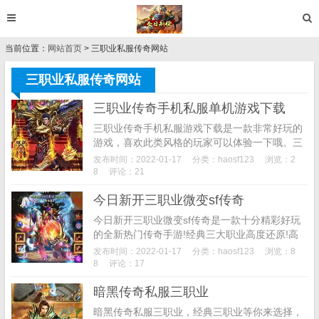
当前位置：
网站首页
> 三职业私服传奇网站
三职业私服传奇网站
三职业传奇手机私服单机游戏下载
三职业传奇手机私服游戏下载是一款非常好玩的
游戏，喜欢此类风格的玩家可以体验一下哦。三
职业传奇手机私服游戏下载系统优势:1、高清3D
发布时间：2022-01-17
分类：
haosf123
浏览：2
的游戏画面，采用虚幻4引擎开发而成，每一个
8
评论：21
场景的处...
今日新开三职业微变sf传奇
今日新开三职业微变sf传奇是一款十分精彩好玩
的全新热门传奇手游!经典三大职业高度还原!高
攻速高爆率让你体验感更佳!并且还有各种精彩的
发布时间：2022-01-17
分类：
haosf123
浏览：8
玩法内容等你来自由体验挑战!神兽玩法神兵系统
8
评论：17
等你...
暗黑传奇私服三职业
暗黑传奇私服三职业，经典三职业等你来选择，