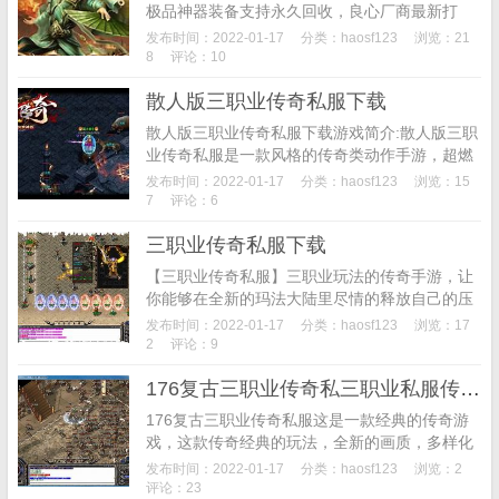
极品神器装备支持永久回收，良心厂商最新打
造，本服无隐藏消费，无赞助地图，绿色公平，
发布时间：2022-01-17
分类：
haosf123
浏览：21
高端订制封挂，带给玩家最畅爽的竞技享受，喜
8
评论：10
欢传奇的老铁快...
散人版三职业传奇私服下载
散人版三职业传奇私服下载游戏简介:散人版三职
业传奇私服是一款风格的传奇类动作手游，超燃
的战斗场面带你走进传奇时代的经典战场，在这
发布时间：2022-01-17
分类：
haosf123
浏览：15
里你将与兄弟们一起热血厮杀，感受战斗带给你
7
评论：6
的快感。更...
三职业传奇私服下载
【三职业传奇私服】三职业玩法的传奇手游，让
你能够在全新的玛法大陆里尽情的释放自己的压
力，把所有的敌人通通都一扫而光，还有多种才
发布时间：2022-01-17
分类：
haosf123
浏览：17
艺可以组合起来，pk的过程你会收获更多的快乐!
2
评论：9
要是运气...
176复古三职业传奇私三职业私服传奇网站服（暂未上线）
176复古三职业传奇私服这是一款经典的传奇游
戏，这款传奇经典的玩法，全新的画质，多样化
的职业，让玩家可以重新回味经典传奇的味道，
发布时间：2022-01-17
分类：
haosf123
浏览：2
这款游戏中还会有各种新性的boss等玩家挑战，
评论：23